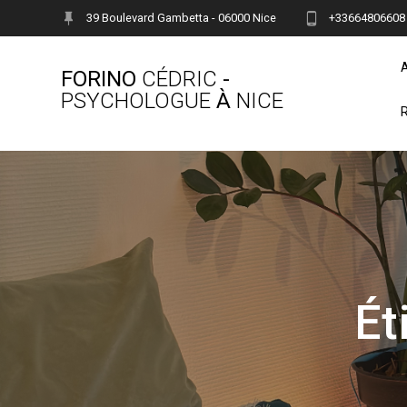
Skip
39 Boulevard Gambetta - 06000 Nice
+33664806608
to
content
FORINO
CÉDRIC
-
PSYCHOLOGUE
À
NICE
Ét