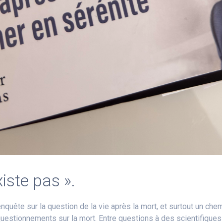
iste pas ».
enquête sur la question de la vie après la mort, et surtout un c
questionnements sur la mort. Entre questions à des scientifique