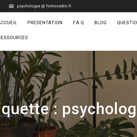
psychologue @ forinocedric.fr
ACCUEIL
PRESENTATION
F.A.Q
BLOG
QUESTI
RESSOURCES
iquette :
psycholo