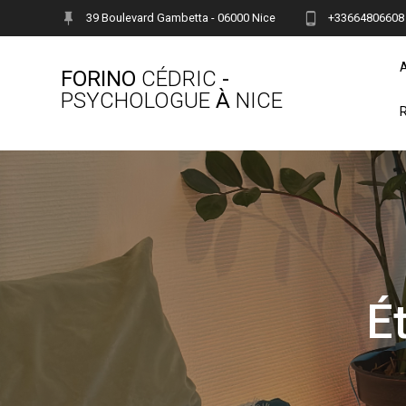
Skip
39 Boulevard Gambetta - 06000 Nice
+33664806608
to
content
FORINO
CÉDRIC
-
PSYCHOLOGUE
À
NICE
É