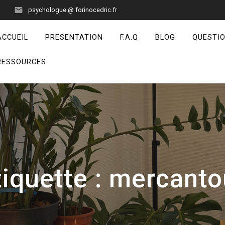
psychologue @ forinocedric.fr
ACCUEIL
PRESENTATION
F.A.Q
BLOG
QUESTI
RESSOURCES
tiquette :
mercanto