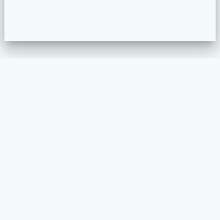
39 Boulevard Gambetta - Nice - 06000
psychologue @ forinocedric.fr