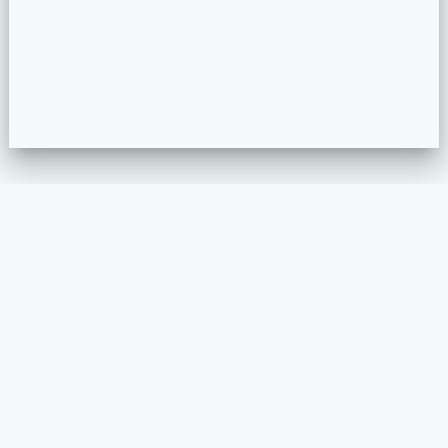
39 Boulevard Gambetta - Nice - 06000
psychologue @ forinocedric.fr