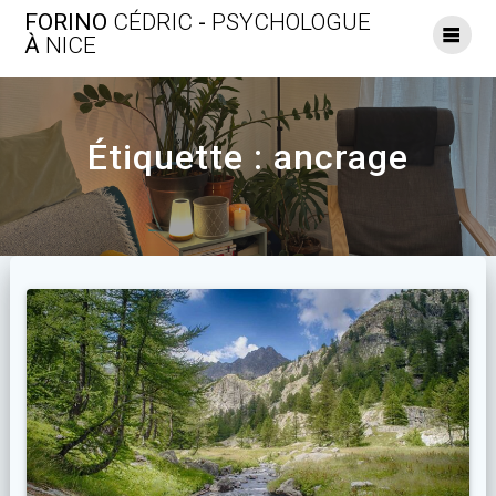
Skip
FORINO
CÉDRIC
-
PSYCHOLOGUE
to
À
NICE
content
Étiquette :
ancrage